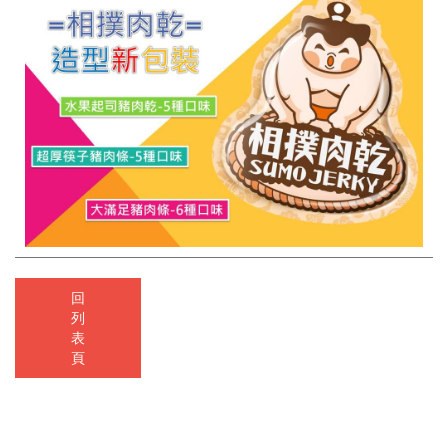
回
列
表
頁